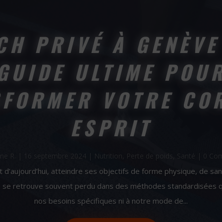
CH PRIVÉ À GENÈVE 
GUIDE ULTIME POU
FORMER VOTRE CO
ESPRIT
ne R.
|
16 septembre 2024
|
Nutrition
,
Perte de poids
,
Santé
| 0 Co
 d’aujourd’hui, atteindre ses objectifs de forme physique, de san
n se retrouve souvent perdu dans des méthodes standardisées q
nos besoins spécifiques ni à notre mode de...