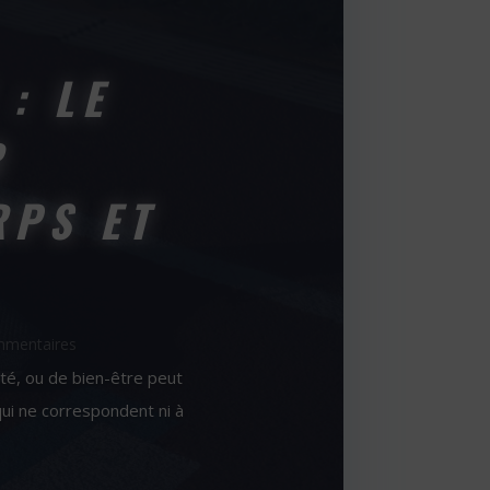
: LE
R
RPS ET
mmentaires
té, ou de bien-être peut
ui ne correspondent ni à