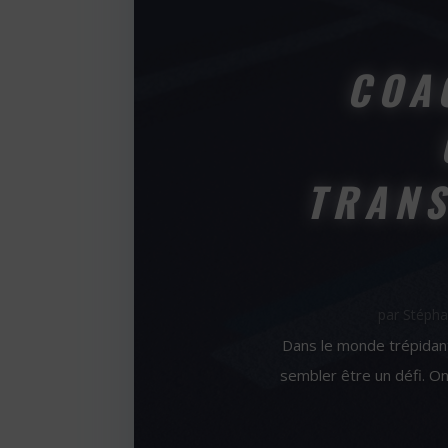
COA
TRANS
par
Stépha
Dans le monde trépidant
sembler être un défi. O