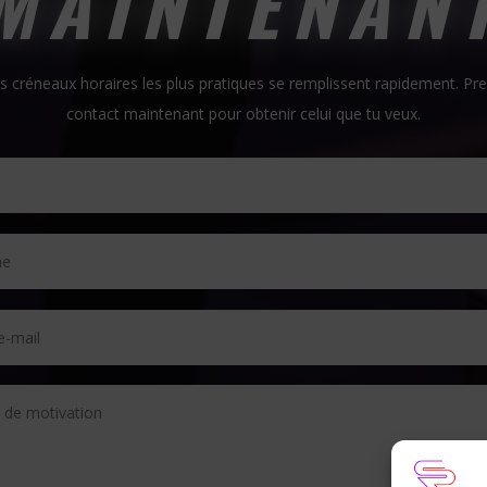
MAINTENAN
s créneaux horaires les plus pratiques se remplissent rapidement. Pr
contact maintenant pour obtenir celui que tu veux.