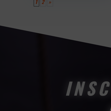
1
2
»
INSC