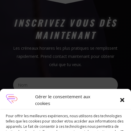
INSCRIVEZ VOUS DÈS
MAINTENANT
Les créneaux horaires les plus pratiques se remplissent
rapidement. Prend contact maintenant pour obtenir
celui que tu veux.
Gérer le consentement aux
cookies
Pour offrir les meilleures expériences, nous utilisons des technologies
telles que les cookies pour stocker et/ou accéder aux informations des
appareils. Le fait de consentir à ces technologies nous permettra de