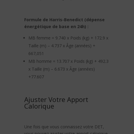
Formule de Harris-Benedict (dépense
énergétique de base en 24h) :
MB femme = 9.740 x Poids (kg) + 172.9 x
Taille (m) – 4.737 x Âge (années) +
667,051
MB homme = 13.707 x Poids (kg) + 492.3
x Taille (m) – 6.673 x Âge (années)
+77.607
Ajuster Votre Apport
Calorique
Une fois que vous connaissez votre DET,
vous pouvez ajuster votre apport calorique